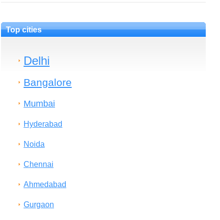
Top cities
Delhi
Bangalore
Mumbai
Hyderabad
Noida
Chennai
Ahmedabad
Gurgaon