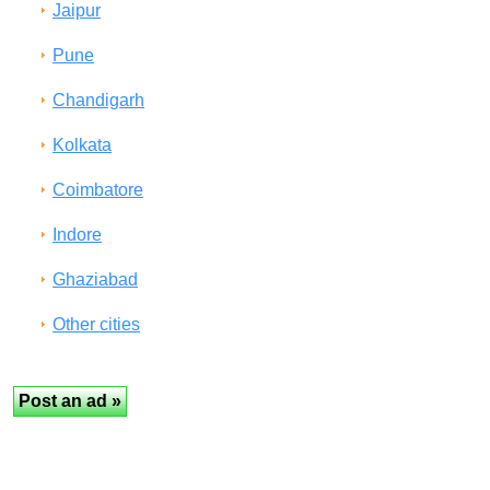
Jaipur
Pune
Chandigarh
Kolkata
Coimbatore
Indore
Ghaziabad
Other cities